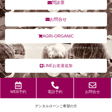
問診票
お問合せ
AGRI-ORGANIC
サプリメント、化粧品、口腔衛生用品の製品を提供するアグリオーガニックショッ
ピングサイト
LINEお友達追加
WEB予約
電話予約
お問合せ
デンタルローンご希望の方