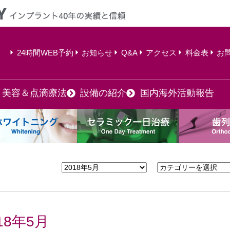
24時間WEB予約
お知らせ
Q&A
アクセス
料金表
お
美容＆点滴療法
設備の紹介
国内海外活動報告
18年5月