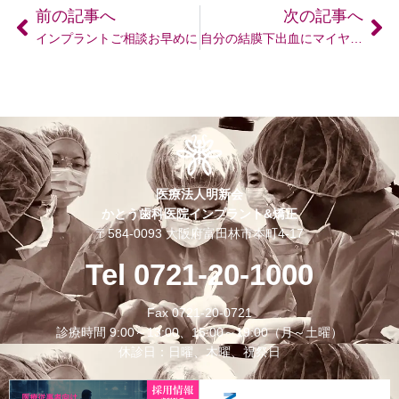
前の記事へ
次の記事へ
インプラントご相談お早めに
自分の結膜下出血にマイヤーズカクテル＋高濃度ビタミン点滴を試してみました
医療法人明新会
かとう歯科医院インプラント&矯正
〒584-0093 大阪府富田林市本町4-17
Tel 0721-20-1000
Fax 0721-20-0721
診療時間 9:00～13:00、15:00～19:00（月～土曜）
休診日：日曜、木曜、祝祭日