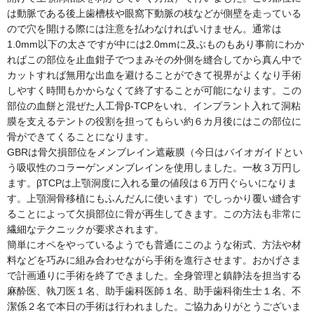
は動脈である後上歯槽枝や眼窩下動脈の枝などが側壁を走っている
ので穴を開ける際には注意を払わなければいけません。通常は
1.0mm以下の太さですが中には2.0mmに及ぶものもあり事前にわか
ればこの部位を止血鉗子でつまみその外側を縫合してから真ん中で
カットすれば無用な出血を避けることができて視界がよくなり手術
しやすく時間もかからなくて終了することが可能になります。この
部位の血餅と混ぜた人工骨β-TCPをいれ、インプラント入れて洞粘
膜を支えるテントの役割を担ってもらい約６カ月後にはこの部位に
骨ができてくることになります。
GBRは骨欠損部位をメンブレイン遮蔽膜（今日はバイオガイドとい
う吸収性のコラーゲンメンブレインを使用しました。一枚３万円し
ます。βTCPは上顎洞度に入れる量の値段は６万円ぐらいになりま
す。上顎洞骨移植にもふんだんに使います）でしっかり覆い縫合す
ることによって欠損部位に骨が再生してきます。この方法も非常に
繊細なテクニックが要求されます。
簡単にオペをやっているようでも普通にこのような術式、方法や材
料などを巧みに組み合わせながら手術を進行させます。おかげさま
で計画通りに手術を終了できました。全身管理と鎮静法を担当する
麻酔医、執刀医１名、助手歯科医師１名、助手歯科衛生士１名、不
潔係２名で本日の手術は行われました。ご協力ありがとうございま