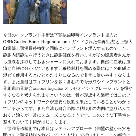
今日のインプラント手術は下顎抜歯即時インプラント埋入と
GBR(Guided Bone Regeneration：ガイドされた骨再生法)と上顎大
臼歯部上顎洞骨移植術と同時にインプラント埋入するものでした。
静脈内鎮静法を行うときに静脈確保を行いますがその際患者さんか
ら血液を採取しておきシャーレに入れておきます。自然に血液は血
清と血餅に分かれていきます。移植材料を固める際にはこの血餅に
混ぜて使用するとひとかたまりになるので非常に使いやすくなりま
す。また血餅はフィブリンを多く含むので骨形成やインプラントと
骨組織の骨結合osseointegrationオッセオインテグレーションを得や
すくなると考えられますというのは、骨が形成する過程ではこのフ
ィブリンのネットワークが重要な役割を果たしていることがわかっ
ているからです。また血清も縫合の際に粘膜弁の内側に塗り込んで
おくと治りが非常にスムーズになるようです。このような下準備を
整えておいて手術がはじまります。
上顎洞骨移植術では本日はラテラルアプローチ（側壁の壁から穴を
開けて上顎洞粘膜を剥がしていく方法）で行いました。この部位に