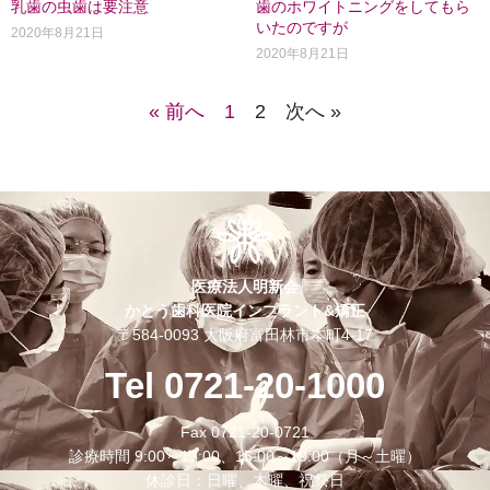
乳歯の虫歯は要注意
歯のホワイトニングをしてもら
いたのですが
2020年8月21日
2020年8月21日
« 前へ
1
2
次へ »
医療法人明新会
かとう歯科医院インプラント&矯正
〒584-0093 大阪府富田林市本町4-17
Tel 0721-20-1000
Fax 0721-20-0721
診療時間 9:00～13:00、15:00～19:00（月～土曜）
休診日：日曜、木曜、祝祭日