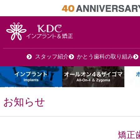
スタッフ紹介
かとう歯科の取り組み
お知らせ
矯正