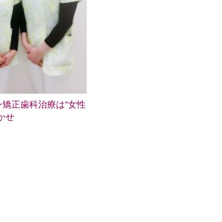
矯正歯科治療は”女性
かせ